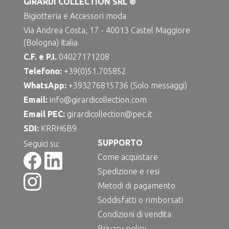
GIRARDI COLLECTION SRL ®
Bigiotteria e Accessori moda
Via Andrea Costa, 17 - 40013 Castel Maggiore
(Bologna) Italia
C.F. e P.I.
04027171208
Telefono:
+39(0)51.705852
WhatsApp:
+393276815736 (Solo messaggi)
Email:
info@girardicollection.com
Email PEC:
girardicollection@pec.it
SDI:
KRRH6B9
SUPPORTO
Seguici su:
Come acquistare
Spedizione e resi
Metodi di pagamento
Soddisfatti o rimborsati
Condizioni di vendita
Privacy policy