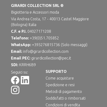
GIRARDI COLLECTION SRL ®
Bigiotteria e Accessori moda
Via Andrea Costa, 17 - 40013 Castel Maggiore
(Bologna) Italia
C.F. e P.I.
04027171208
Telefono:
+39(0)51.705852
WhatsApp:
+393276815736 (Solo messaggi)
Email:
info@girardicollection.com
Email PEC:
girardicollection@pec.it
SDI:
KRRH6B9
SUPPORTO
Seguici su:
Come acquistare
Spedizione e resi
Metodi di pagamento
Soddisfatti o rimborsati
Condizioni di vendita