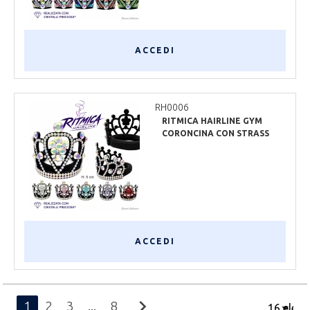
ACCEDI
RH0006
RITMICA HAIRLINE GYM
CORONCINA CON STRASS
PRECIOSA
ACCEDI
chevron_right
1
2
3
...
8